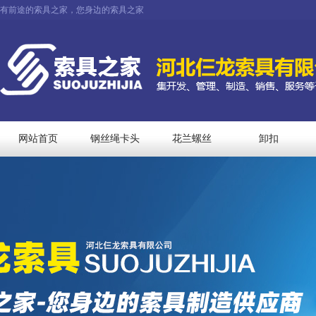
有前途的索具之家，您身边的索具之家
网站首页
钢丝绳卡头
花兰螺丝
卸扣