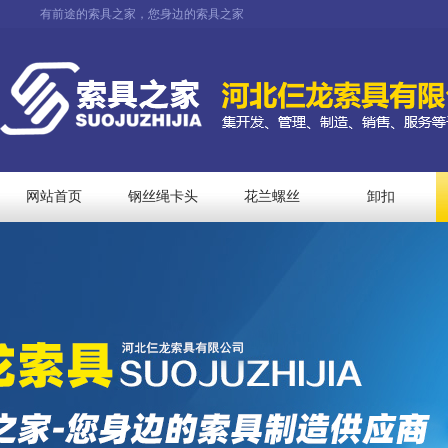
有前途的索具之家，您身边的索具之家
网站首页
钢丝绳卡头
花兰螺丝
卸扣